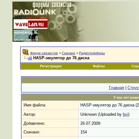
Проекты RADIOLINK
При поддержке:
|
Форум связистов
>
Скачано
>
Радиотелефоны
HASP-эмулятор до 76 диска
Регистрация
Файлы
Спр
Главная
|
Струк
У вас нет раз
Имя файла:
HASP-эмулятор до 76 диска (2
Автор:
Unknown (Uploaded by
bvj
)
Добавлено:
26.07.2009
Скачано:
154