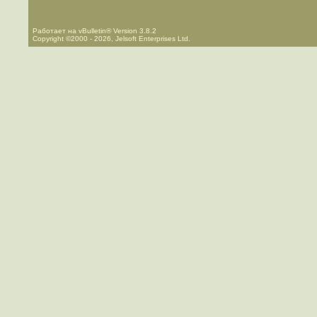
Работает на vBulletin® Version 3.8.2
Copyright ©2000 - 2026, Jelsoft Enterprises Ltd.