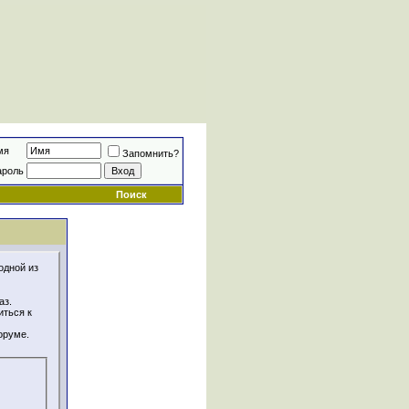
мя
Запомнить?
ароль
Поиск
одной из
аз.
иться к
оруме.