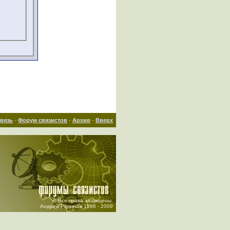
связь
-
Форум связистов
-
Архив
-
Вверх
© Все права защищены.
Андрей Рыжиков 1996 - 2009