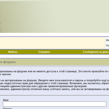
И
П
Файлы
Справка
Сообщения за день
е форума
оризованы на форуме или не имеете доступа к этой странице. Это могло произойти по 
х причин:
 не авторизованы на форуме. Введите имя пользователя и пароль и попробуйте ещё р
вас недостаточно прав для обращения к этой странице. Возможно, вы пытаетесь обрат
нкциям администратора или к другим привилегированным функциям.
зможно, администратор отключил вашу учётную запись, или вы не активированы на ф
Имя:
Пароль: