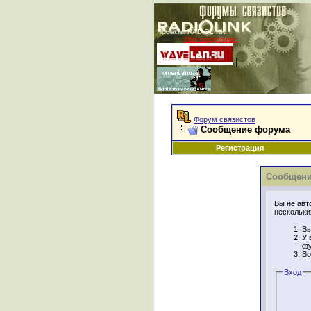
Проекты RADIOLINK
При поддержке:
|
Форум связистов
Сообщение форума
Регистрация
Сообщени
Вы не авт
нескольки
Вы
У 
фу
Во
Вход