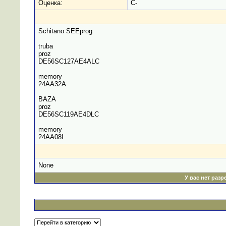
Оценка:
C-
Schitano SEEprog
truba
proz
DE56SC127AE4ALC
memory
24AA32A
BAZA
proz
DE56SC119AE4DLC
memory
24AA08I
None
У вас нет раз