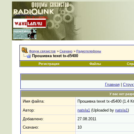
Проекты RADIOLINK
При поддержке:
|
Форум связистов
>
Скачано
>
Радиотелефоны
Прошивка texet tx-d5400
Регистрация
Файлы
Спр
Главная
|
Струк
У вас нет раз
Имя файла:
Прошивка texet tx-d5400 (1.4 К
Автор:
natsla1
(Uploaded by
natsla1
)
Добавлено:
27.08.2011
Скачано:
10