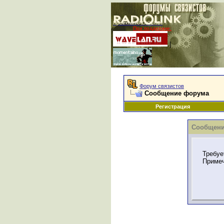
Проекты RADIOLINK
При поддержке:
|
Форум связистов
Сообщение форума
Регистрация
Сообщени
Требуе
Примеч