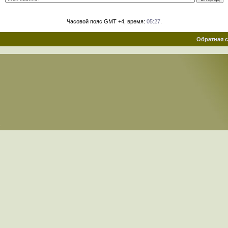
Часовой пояс GMT +4, время:
05:27
.
Обратная 
.