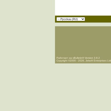
Работает на vBulletin® Version 3.8.2
Copyright ©2000 - 2026, Jelsoft Enterprises Ltd