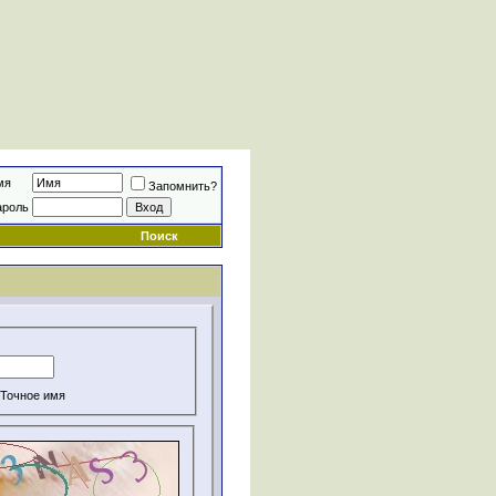
мя
Запомнить?
ароль
Поиск
Точное имя