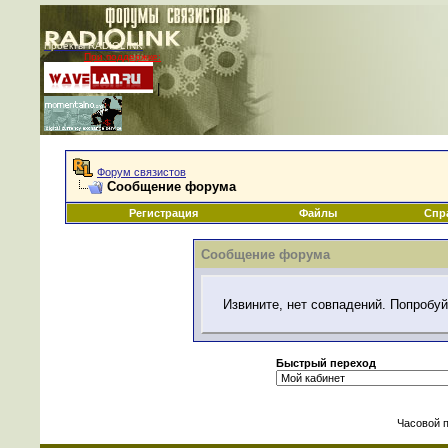
Проекты RADIOLINK
При поддержке:
|
Форум связистов
Сообщение форума
Регистрация
Файлы
Спр
Сообщение форума
Извините, нет совпадений. Попробуй
Быстрый переход
Часовой 