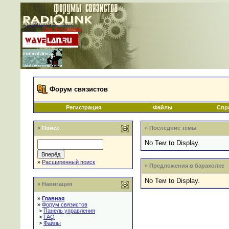
Проекты RADIOLINK
При поддержке:
|
Форум связистов
Регистрация
Файлы
Спр
»
Поиск
» Последние темы
No Тем to Display.
»
Расширенный поиск
» Предложения в барахолке
No Тем to Display.
» Навигация
»
Главная
»
Форум связистов
>
Панель управления
>
FAQ
>
Файлы