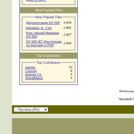
Most Popular Files
Most Popular Files
Документация DX-500
3,909
bolvanka_tz_2.txt
1,881
Курс лекций Миником
1,847
DX-500
DX 500 ЖТ Инструкция
1,845
по монтажу и ПНР
Top Contributors
Top Contributors
natsla1
10
Cartoon
8
Andrew Ch.
6
SignalMaker
5
Использу
Часовой 