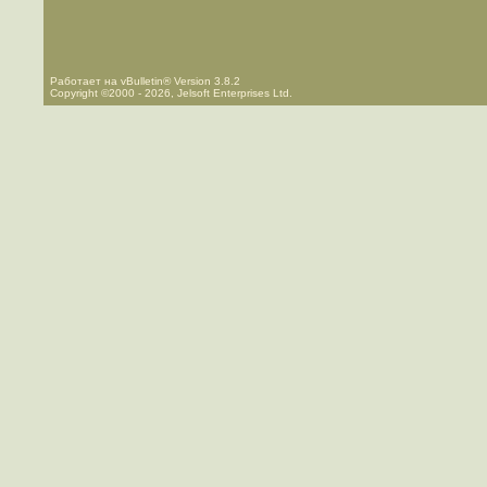
Работает на vBulletin® Version 3.8.2
Copyright ©2000 - 2026, Jelsoft Enterprises Ltd.