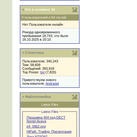
»
Кто в онлайне: 54
0 пользователей и 54 гостей
Нет Пользователи онлайн
Рекорд одновременного
пребывания 18,743, это было
16.10.2025 в 20:10.
» Статистика
Пользователи: 340,243
Тем: 58,609
Сообщений: 393,918
Top Poster:
bvj
(7,820)
Приветствуем нового
пользователя,
Andraqel
» Файлопомойка
Latest Files
Latest Files
Прошивка 404 под DECT
Nortel-Avaya
e4_09b2.exe
HiPath_Trading_Презентация
Дока NT5D97