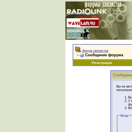
Проекты RADIOLINK
При поддержке:
|
Форум связистов
Сообщение форума
Регистрация
Сообщени
Вы не авт
нескольки
Вы
У 
фу
Во
Вход