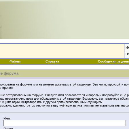
И
П
Файлы
Справка
Сообщения за день
е форума
оризованы на форуме или не имеете доступа к этой странице. Это могло произойти по 
х причин:
 не авторизованы на форуме. Введите имя пользователя и пароль и попробуйте ещё р
вас недостаточно прав для обращения к этой странице. Возможно, вы пытаетесь обрат
нкциям администратора или к другим привилегированным функциям.
зможно, администратор отключил вашу учётную запись, или вы не активированы на ф
Имя:
Пароль: