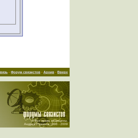
связь
-
Форум связистов
-
Архив
-
Вверх
© Все права защищены.
Андрей Рыжиков 1996 - 2009