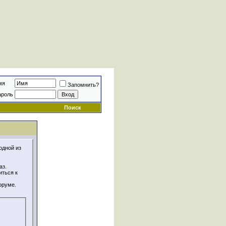
мя
Запомнить?
ароль
Поиск
одной из
аз.
иться к
оруме.