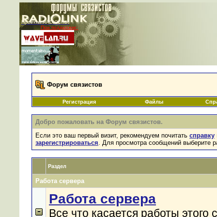
Проекты RADIOLINK
При поддержке:
|
Форум связистов
Регистрация
Файлы
Спр
Добро пожаловать на Форум связистов.
Если это ваш первый визит, рекомендуем почитать
справку
зарегистрироваться
. Для просмотра сообщений выберите р
Раздел
Работа сервера
Работа сервера
Все что касается работы этого 