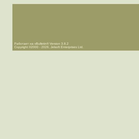
Работает на vBulletin® Version 3.8.2
Copyright ©2000 - 2026, Jelsoft Enterprises Ltd.