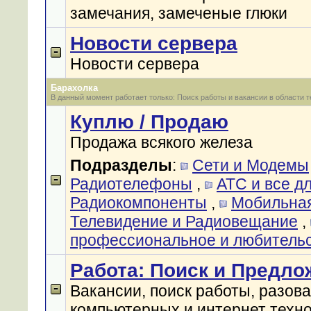
замечания, замеченые глюки
Новости сервера
Новости сервера
Барахолка
В данный момент работает только: Поиск работы и вакансии в области 
Куплю / Продаю
Продажа всякого железа
Подразделы
:
Сети и Модемы
Радиотелефоны
,
АТС и все д
Радиокомпоненты
,
Мобильная
Телевидение и Радиовещание
,
профессиональное и любитель
Работа: Поиск и Предло
Вакансии, поиск работы, разова
компьютерных и интернет техно