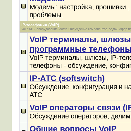
Модемы: настройка, прошивки ,
проблемы.
IP-телефония (VoIP)
VoIP АТС, оборудование, софт. Обсуждение компонентов, задач, сфер п
VoIP терминалы, шлюзы
программные телефон
VoIP терминалы, шлюзы, IP-те
телефоны - обсуждение, конфиг
IP-АТС (softswitch)
Обсуждение, конфигурация и на
АТС
VoIP операторы связи (
Обсуждение операторов, делим
Общие вопросы VoIP