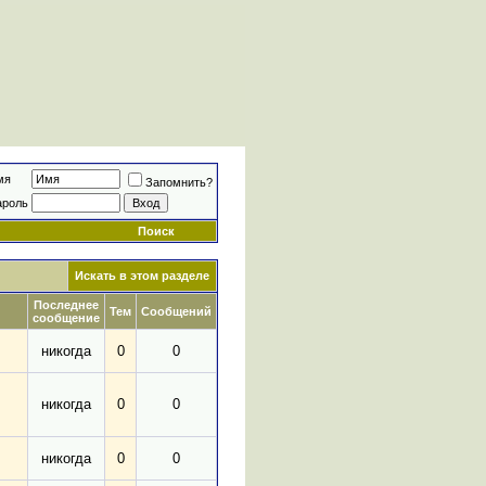
мя
Запомнить?
ароль
Поиск
Искать в этом разделе
Последнее
Тем
Сообщений
сообщение
никогда
0
0
никогда
0
0
никогда
0
0