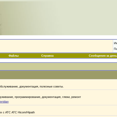
И
П
Файлы
Справка
Сообщения за день
обслуживание, документация, полезные советы.
луживание, программирование, документация, глюки, ремонт
eridian
х с АТС АТС Hicom/Hipath