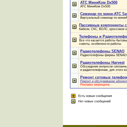
АТС МиниКом Dx500
АТС МиниКом Dx500
Cеминар по мини-АТС Sa
Виртуальный семинар по миниАТ
Пассивные компоненты с
Кабели, СКС, ВОЛС, кроссовое о
Телефоны и Радиотелеф
Все что касается работы бытов
советы, особенности работы.
Радиотелефоны SENAO
Радиотелефоны фирмы SENAO и
Радиотелефоны Harvest
Обсуждение вопросов связанны
и радиотелефонам, для этого е
Ремонт сотовых телефо
Ремонт и обслуживание абонен
Реклама запрещена.
Есть новые сообщения
Нет новых сообщений