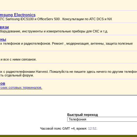
msung Electronics
С Samsung iDCS100 и OfficeServ 500 . Консультации по АТС DCS и NX
вязи
борудование, инструменты и измерительные приборы для СКС и т.д.
оны
ых телефонов и радиотелефонов. Ремонт , модернизация, антенны, защита полезные
 все с ними связаное.
х с радиотелефонами Harvest. Пожалуйста не пишите здесь ничего по другим телефо
сть отдельный форум.
нов
тских сотовых терминалов.
Быстрый переход
Часовой пояс GMT +4, время:
12:52
.