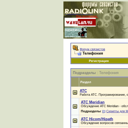
Проекты RADIOLINK
При поддержке:
|
Форум связистов
Телефония
Регистрация
Подразделы
: Телефония
Раздел
АТС
Работа АТС. Програмирование, 
АТС Meridian
Обсуждение АТС Meridian - обс
Подразделы
:
Скрипты для M
АТС Hicom/Hipath
Обсуждение вопросов связанны